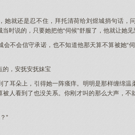
，她就还是忍不住，拜托清荷给刘煜城捎句话，
城当时说的，只要她把他“伺候”舒服了，他就让她见
城会不会信守承诺，也不知道他那天算不算被她“伺
点的，安抚安抚妹宝
到了耳朵上，引得她一阵瘙痒。明明是那样缠绵温
就算被人看到了也没关系。你刚才叫的那么大声，不
？”