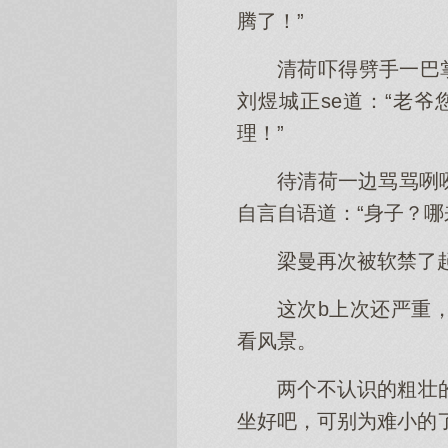
腾了！”
清荷吓得劈手一巴
刘煜城正se道：“老
理！”
待清荷一边骂骂咧
自言自语道：“身子？
梁曼再次被软禁了
这次b上次还严重
看风景。
两个不认识的粗壮
坐好吧，可别为难小的了