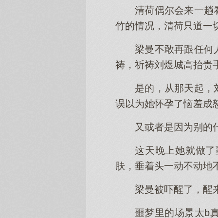
清荷偶尔会来一趟
竹的情况，清荷只道一
梁曼不敢再跟任何
祷，祈祷刘煜城高抬贵
是的，从那天起，
误以为她怀孕了恼羞成
又或者是因为别的
这天晚上她就做了
肤，垂着头一动不动地不
梁曼被吓醒了，醒
噩梦里的场景太b