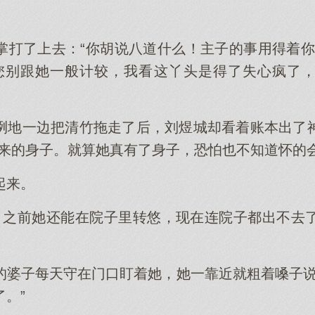
掌打了上去：“你胡说八道什么！主子的事用得着你
爷您别跟她一般计较，我看这丫头是得了失心疯了
咧地一边把清竹拖走了后，刘煜城却看着账本出了
哪来的身子。就算她真有了身子，恐怕也不知道怀的会
起来。
，之前她还能在院子里转悠，现在连院子都出不去
的婆子每天守在门口盯着她，她一靠近就粗着嗓子说
。”