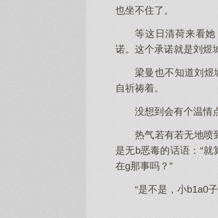
也坐不住了。
等这日清荷来看她
诺。这个承诺就是刘煜
梁曼也不知道刘煜
自祈祷着。
没想到会有个温情
热气若有若无地喷
是无b恶毒的话语：“
在g那事吗？”
“是不是，小b1a0子