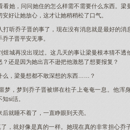
看看她，问问她住的怎么样需不需要什么东西。梁
切安好让她放心，这才让她稍稍松了口气。
人打听乔子晋的事了，现在没有消息就是最好的消
手乔子晋平安无事。
刘煜城再没出现过。这几天的事让梁曼根本猜不透
怒？还是因为她出言不逊把他激怒了想要报复？
什么，梁曼想都不敢深想的东西……？
噩梦，梦到乔子晋被绑在柱子上奄奄一息。他浑
知si活。
来后就睡不着了，一直睁眼到天亮。
真了，就好像是真的一样。她现在真的非常担心乔