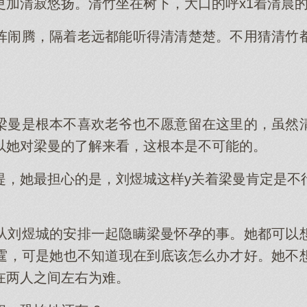
更加清寂悠扬。清竹坐在树下，大口的呼x1着清晨
阵闹腾，隔着老远都能听得清清楚楚。不用猜清竹
。
梁曼是根本不喜欢老爷也不愿意留在这里的，虽然
以她对梁曼的了解来看，这根本是不可能的。
提，她最担心的是，刘煜城这样y关着梁曼肯定是不
从刘煜城的安排一起隐瞒梁曼怀孕的事。她都可以
霆，可是她也不知道现在到底该怎么办才好。她不
在两人之间左右为难。