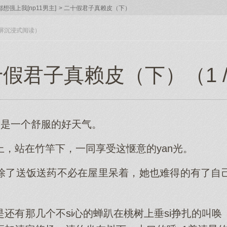
想强上我[np11男主]
>
二十假君子真赖皮（下）
入全屏沉浸式阅读）
假君子真赖皮（下）（1 /
又是一个舒服的好天气。
上，站在竹竿下，一同享受这惬意的yan光。
除了送饭送药不必在屋里呆着，她也难得的有了自
还有那几个不si心的蝉趴在桃树上垂si挣扎的叫