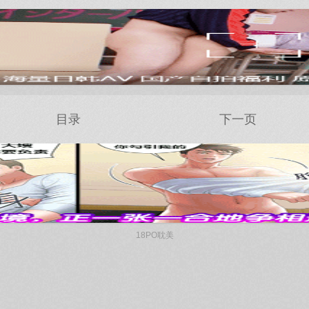
目录
下一页
18PO耽美