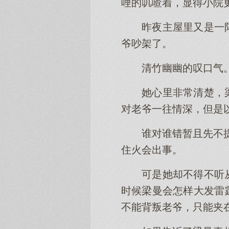
哩的叽喳着，显得小院
昨夜主屋里又是一
爷吵架了。
清竹幽幽的叹口气
她心里非常清楚，
对老爷一往情深，但是
谁对谁错暂且先不
住火会出事。
可是她却不得不听
时候梁曼会怎样大发雷
不能背叛老爷，只能夹