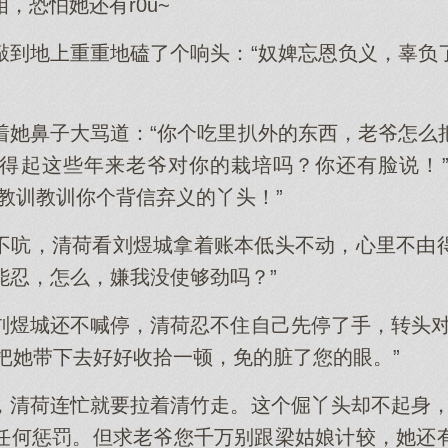
，恐怕她还有r0u~
敲到地上重重地磕了个响头：“奴婢忘恩负义，辜负
着她鼻子大骂道：“你个吃里扒外的东西，老爷怎么
得起这些年来老爷对你的栽培吗？你还有脸说！
教训教训你个背信弃义的丫头！”
不吭，清荷看刘煜城拿着账本低头不动，心里不由
是能忍，怎么，嫌我没使够劲吗？”
刘煜城还不喊停，清荷忍不住自己先停了手，转头对
我把她带下去好好收拾一顿，免的脏了您的眼。”
，清荷连忙就要拉着清竹走。这个倔丫头却不起身，
任何惩罚。但求老爷您千万别跟梁姑娘计较，她还