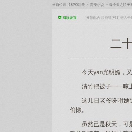
当前位置:
18PO耽美
>
高辣小说
>
每个天之骄子都
阅读
设置
（推荐配合 快捷键[F11] 进
二十
今天yan光明媚，
清竹把被子一一晾
这几日老爷吩咐她
偷懒。
虽然已是秋天，可是