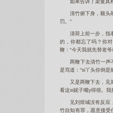
如果告诉了梁曼真相
清竹俯下身，额头
罚。”
清荷上前一步，指
的，你都忘了吗？你对
鞭：“今天我就先替老爷
两鞭下去清竹一声
是骂道：“si丫头你倒
又是两鞭下去，见
看这si妮子嘴y得很。
见刘煜城没有反应
竹自知有罪，愿意接受