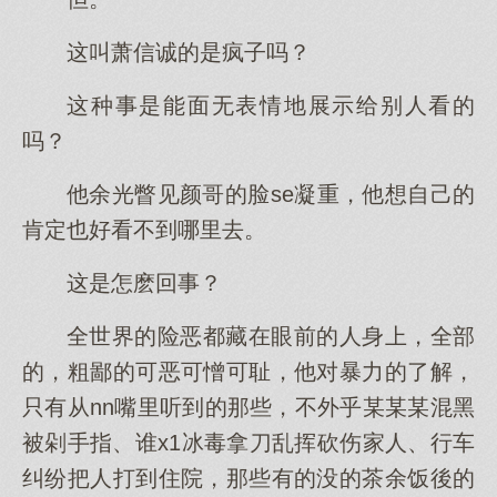
这叫萧信诚的是疯子吗？
这种事是能面无表情地展示给别人看的
吗？
他余光瞥见颜哥的脸se凝重，他想自己的
肯定也好看不到哪里去。
这是怎麽回事？
全世界的险恶都藏在眼前的人身上，全部
的，粗鄙的可恶可憎可耻，他对暴力的了解，
只有从nn嘴里听到的那些，不外乎某某某混黑
被剁手指、谁x1冰毒拿刀乱挥砍伤家人、行车
纠纷把人打到住院，那些有的没的茶余饭後的