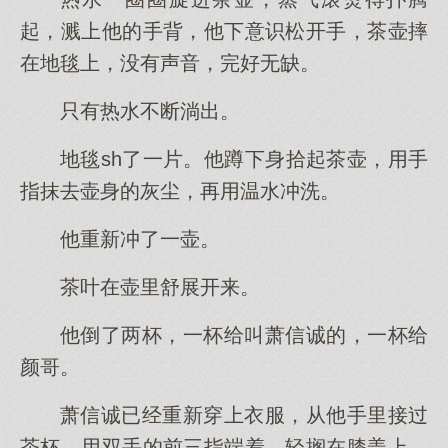
起，溅上他的手背，他下意识松开手，茶壶摔
在地毯上，没有声音，完好无缺。
只有热水不断淌出。
地毯sh了一片。他蹲下身拾起茶壶，用手
指抹去壶身的灰尘，再用温水冲洗。
他重新冲了一壶。
茶叶在壶里舒展开来。
他倒了两杯，一杯给叫萧信诚的，一杯给
颜哥。
萧信诚已经重新穿上衣服，从他手里接过
茶杯，用双手的前三指端着，轻搁在膝盖上，