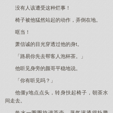
没有人该遭受这种烂事！
椅子被他猛然站起的动作，弄倒在地。
哐当！
萧信诚的目光穿透过他的身t。
「路易你先去帮客人泡杯茶。」
他听见身旁的颜哥平稳地说。
「你有听见吗？」
他僵y地点点头，转身扶起椅子，朝茶水
间走去。
热水一圈圈旋进茶壶，蒸气滚烫得扑腾