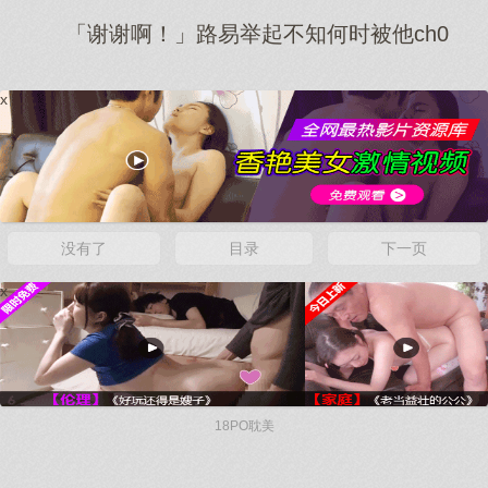
「谢谢啊！」路易举起不知何时被他ch0
x
没有了
目录
下一页
x
18PO耽美