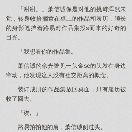
「谢谢。」萧信诚像是对他的挑衅浑然未
觉，转身收拾搁置在桌上的作品和履历，颀长
的身影遮挡着路易对作品集投s而来的好奇的
目光。
「我想看你的作品集。」
萧信诚的余光瞥见一头金se的头发在身边
窜动，他发现这人没有社交距离的概念。
装订成册的作品集放回桌面，只有履历被
收了回去。
「诶。」
路易拍拍他的肩，萧信诚侧过头。