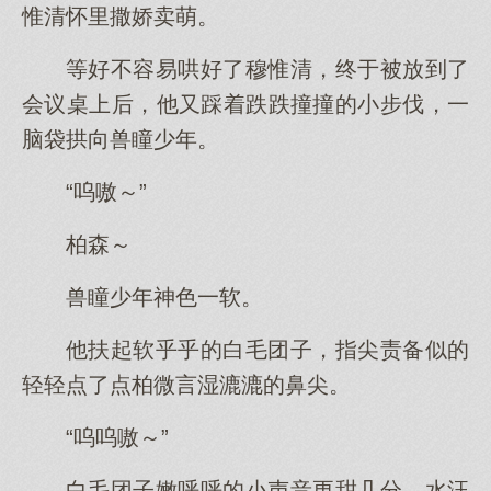
惟清怀里撒娇卖萌。
等好不容易哄好了穆惟清，终于被放到了
会议桌上后，他又踩着跌跌撞撞的小步伐，一
脑袋拱向兽瞳少年。
“呜嗷～”
柏森～
兽瞳少年神色一软。
他扶起软乎乎的白毛团子，指尖责备似的
轻轻点了点柏微言湿漉漉的鼻尖。
“呜呜嗷～”
白毛团子嫩呼呼的小声音更甜几分，水汪