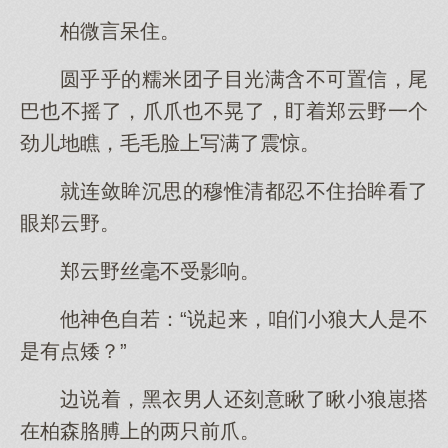
柏微言呆住。
圆乎乎的糯米团子目光满含不可置信，尾
巴也不摇了，爪爪也不晃了，盯着郑云野一个
劲儿地瞧，毛毛脸上写满了震惊。
就连敛眸沉思的穆惟清都忍不住抬眸看了
眼郑云野。
郑云野丝毫不受影响。
他神色自若：“说起来，咱们小狼大人是不
是有点矮？”
边说着，黑衣男人还刻意瞅了瞅小狼崽搭
在柏森胳膊上的两只前爪。