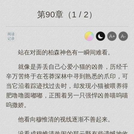
第90章（1 / 2）
阅读
记录
站在对面的柏森神色有一瞬间难看。
就像是弄丢自己心爱小猫的凶兽，历经千
辛万苦终于在苍莽深林中寻到熟悉的爪印，可
当它沿着踪迹找过去时，却发现小猫被喂养得
肥噜噜圆嘟嘟，正围着另一只强悍凶兽喵呜喵
呜撒娇。
他看向穆惟清的视线逐渐不善起来。
没看成穆惟清热闹的郑云野有些遗憾地收