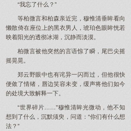
“我忘了什么？”
等柏微言和柏森亲近完，穆惟清垂眸看向
懒散倚在座位上的黑衣男人，琥珀色眼眸恍若
映着阳光的透彻冰湖，沉静而淡漠。
柏微言被他突然的言语惊了瞬，尾巴尖摇
摇晃晃。
郑云野眼中也有诧异一闪而过，但他很快
便敛了情绪，唇边笑容未变，缓声将他们如今
的处境大致解释一下。
“世界碎片……”穆惟清眸光微动，他不知
想到了什么，沉默须臾，问道：“你们有什么想
法？”