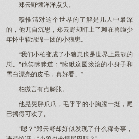
郑云野懒洋洋点头。
穆惟清对这个世界的了解是几人中最深
的，他兀自沉思，郑云野却盯上了赖在兽瞳少
年怀中软绵绵一团的小狼崽。
“我们小柏变成了小狼崽也是世界上最靓的
崽。”他笑眯眯道：“瞅瞅这圆滚滚的小身子和
雪白漂亮的皮毛，真好看。”
柏微言有点膨胀。
他晃晃胖爪爪，毛乎乎的小胸膛一挺，尾
巴摇得可欢了。
“嗯？”郑云野却好似发现了什么稀奇事，
语调惊讶：“小狼也会摇尾巴吗？”