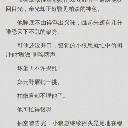
回目光，余光却正好瞥见柏森的神色。
他眸底不由得浮出兴味，瞧起来颇有几分
唯恐天下不乱的架势。
可他还没开口，警觉的小狼崽就忙中偷闲
冲他“嗷嗷”叫唤两声。
坏蛋！不许捣乱！
郑云野眉梢一挑。
柏微言却不理他了。
他可忙得很呢。
抽空警告完，小狼崽继续摇头晃尾地在穆