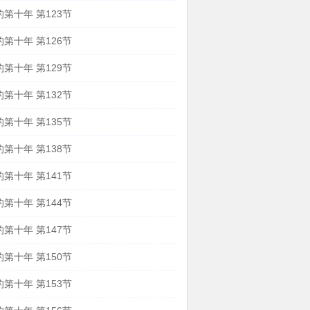
第十年 第123节
第十年 第126节
第十年 第129节
第十年 第132节
第十年 第135节
第十年 第138节
第十年 第141节
第十年 第144节
第十年 第147节
第十年 第150节
第十年 第153节