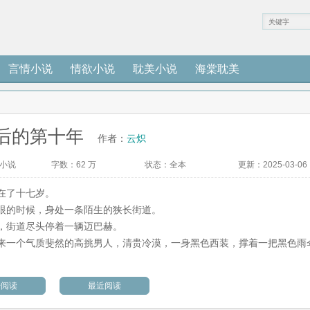
言情小说
情欲小说
耽美小说
海棠耽美
后的第十年
作者：
云炽
小说
字数：
62 万
状态：
全本
更新：
2025-03-06
在了十七岁。
眼的时候，身处一条陌生的狭长街道。
，街道尽头停着一辆迈巴赫。
来一个气质斐然的高挑男人，清贵冷漠，一身黑色西装，撑着一把黑色雨
始阅读
最近阅读