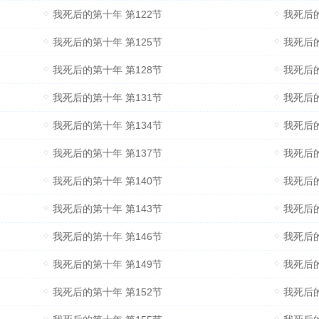
我死后的第十年 第122节
我死后的
我死后的第十年 第125节
我死后的
我死后的第十年 第128节
我死后的
我死后的第十年 第131节
我死后的
我死后的第十年 第134节
我死后的
我死后的第十年 第137节
我死后的
我死后的第十年 第140节
我死后的
我死后的第十年 第143节
我死后的
我死后的第十年 第146节
我死后的
我死后的第十年 第149节
我死后的
我死后的第十年 第152节
我死后的