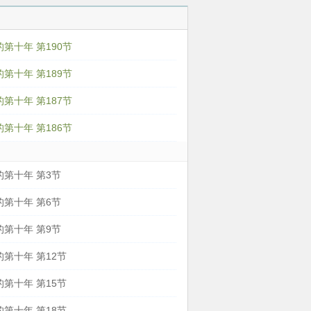
第十年 第190节
第十年 第189节
第十年 第187节
第十年 第186节
的第十年 第3节
的第十年 第6节
的第十年 第9节
第十年 第12节
第十年 第15节
第十年 第18节