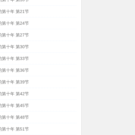
第十年 第21节
第十年 第24节
第十年 第27节
第十年 第30节
第十年 第33节
第十年 第36节
第十年 第39节
第十年 第42节
第十年 第45节
第十年 第48节
第十年 第51节