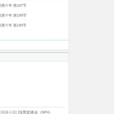
第十年 第187节
第十年 第189节
第十年 第190节
[高辣小说]
[综黑篮]夜会（NPH）