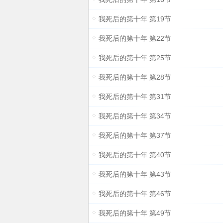
我死后的第十年 第19节
我死后的第十年 第22节
我死后的第十年 第25节
我死后的第十年 第28节
我死后的第十年 第31节
我死后的第十年 第34节
我死后的第十年 第37节
我死后的第十年 第40节
我死后的第十年 第43节
我死后的第十年 第46节
我死后的第十年 第49节