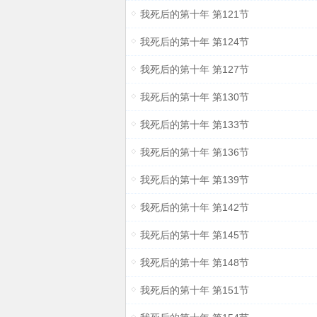
我死后的第十年 第121节
我死后的第十年 第124节
我死后的第十年 第127节
我死后的第十年 第130节
我死后的第十年 第133节
我死后的第十年 第136节
我死后的第十年 第139节
我死后的第十年 第142节
我死后的第十年 第145节
我死后的第十年 第148节
我死后的第十年 第151节