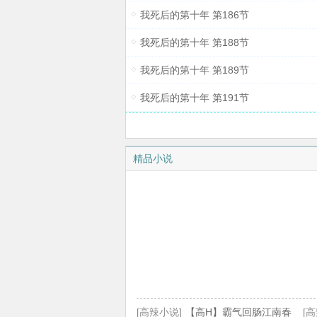
我死后的第十年 第186节
我死后的第十年 第188节
我死后的第十年 第189节
我死后的第十年 第191节
精品小说
[高辣小说]
【高H】霸气回肠江南春
[