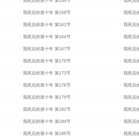
我死后的第十年 第155节
我死后的
我死后的第十年 第158节
我死后的
我死后的第十年 第161节
我死后的
我死后的第十年 第164节
我死后的
我死后的第十年 第167节
我死后的
我死后的第十年 第170节
我死后的
我死后的第十年 第173节
我死后的
我死后的第十年 第176节
我死后的
我死后的第十年 第179节
我死后的
我死后的第十年 第182节
我死后的
我死后的第十年 第184节
我死后的
我死后的第十年 第185节
我死后的