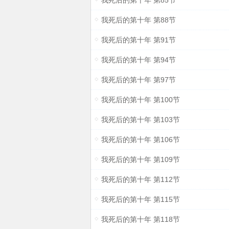
我死后的第十年 第85节
我死后的第十年 第88节
我死后的第十年 第91节
我死后的第十年 第94节
我死后的第十年 第97节
我死后的第十年 第100节
我死后的第十年 第103节
我死后的第十年 第106节
我死后的第十年 第109节
我死后的第十年 第112节
我死后的第十年 第115节
我死后的第十年 第118节